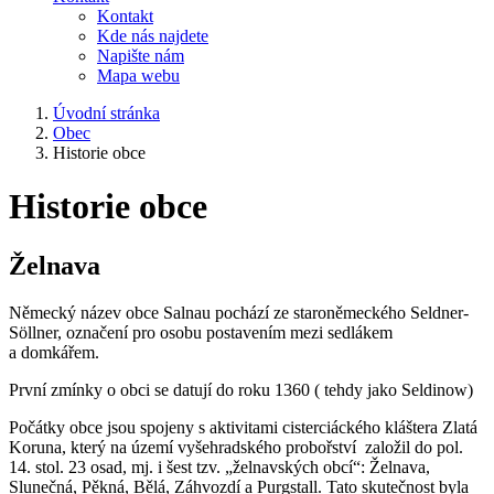
Kontakt
Kde nás najdete
Napište nám
Mapa webu
Úvodní stránka
Obec
Historie obce
Historie obce
Želnava
Německý název obce Salnau pochází ze staroněmeckého Seldner-
Söllner, označení pro osobu postavením mezi sedlákem
a domkářem.
První zmínky o obci se datují do roku 1360 ( tehdy jako Seldinow)
Počátky obce jsou spojeny s aktivitami cisterciáckého kláštera Zlatá
Koruna, který na území vyšehradského probořství založil do pol.
14. stol. 23 osad, mj. i šest tzv. „želnavských obcí“: Želnava,
Slunečná, Pěkná, Bělá, Záhvozdí a Purgstall. Tato skutečnost byla