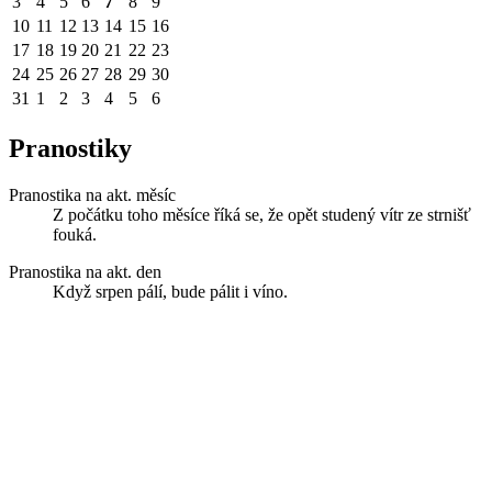
3
4
5
6
7
8
9
10
11
12
13
14
15
16
17
18
19
20
21
22
23
24
25
26
27
28
29
30
31
1
2
3
4
5
6
Pranostiky
Pranostika na akt. měsíc
Z počátku toho měsíce říká se, že opět studený vítr ze strnišť
fouká.
Pranostika na akt. den
Když srpen pálí, bude pálit i víno.