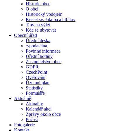
Historie obce
O obci
Historický vodojem
Kostel sv. Jakuba a hřbitov
Tipy na výlet
Kde se ubytovat
Obecní úřad
Úřední deska
e-podatelna
Povinné informace
Úřední hodiny
Zastupitelstvo obce
GDPR
CzechPoint
Ověřování
Územní plán
Statistiky
Formuláře
Aktuálně
Aktuality
Kalendář akcí
Zprávy okolo obce
Počasí
Fotogalerie
Kontakt