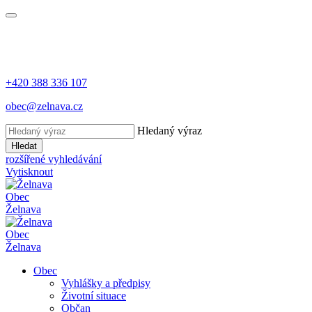
+420 388 336 107
obec@zelnava.cz
Hledaný výraz
Hledat
rozšířené vyhledávání
Vytisknout
Obec
Želnava
Obec
Želnava
Obec
Vyhlášky a předpisy
Životní situace
Občan