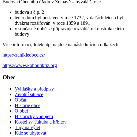
Budova Obecního úřadu v Želnavě – bývalá škola:
budova s č.p. 2
tento dům byl postaven v roce 1732, v dalších letech byl
dvakrát rozšiřován, v roce 1859 a 1891
v současné době se připravuje rozsáhlá rekonstrukce této
budovy
Více informací, fotek atp. najdete na následujících odkazech:
https://zanikleobce.cz/
https://www.kohoutikriz.org
Obec
Vyhlášky a předpisy
Životní situace
Občan
Historie obce
O obci
Historický vodojem
Kostel sv. Jakuba a hřbitov
Tipy na výlet
Kde se ubytovat