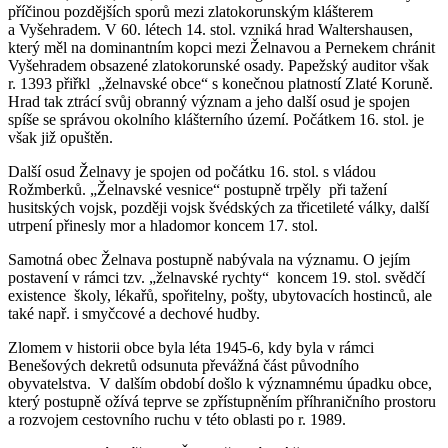
příčinou pozdějších sporů mezi zlatokorunským klášterem
a Vyšehradem. V 60. létech 14. stol. vzniká hrad Waltershausen,
který měl na dominantním kopci mezi Želnavou a Pernekem chránit
Vyšehradem obsazené zlatokorunské osady. Papežský auditor však
r. 1393 přiřkl „želnavské obce“ s konečnou platností Zlaté Koruně.
Hrad tak ztrácí svůj obranný význam a jeho další osud je spojen
spíše se správou okolního klášterního území. Počátkem 16. stol. je
však již opuštěn.
Další osud Želnavy je spojen od počátku 16. stol. s vládou
Rožmberků. „Želnavské vesnice“ postupně trpěly při tažení
husitských vojsk, později vojsk švédských za třicetileté války, další
utrpení přinesly mor a hladomor koncem 17. stol.
Samotná obec Želnava postupně nabývala na významu. O jejím
postavení v rámci tzv. „želnavské rychty“ koncem 19. stol. svědčí
existence školy, lékařů, spořitelny, pošty, ubytovacích hostinců, ale
také např. i smyčcové a dechové hudby.
Zlomem v historii obce byla léta 1945-6, kdy byla v rámci
Benešových dekretů odsunuta převážná část původního
obyvatelstva. V dalším období došlo k významnému úpadku obce,
který postupně ožívá teprve se zpřístupněním příhraničního prostoru
a rozvojem cestovního ruchu v této oblasti po r. 1989.