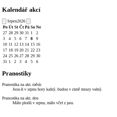
Kalendář akcí
Srpen
2026
Po
Út
St
Čt
Pá
So
Ne
27
28
29
30
31
1
2
3
4
5
6
7
8
9
10
11
12
13
14
15
16
17
18
19
20
21
22
23
24
25
26
27
28
29
30
31
1
2
3
4
5
6
Pranostiky
Pranostika na akt. měsíc
Jsou-li v srpnu hory kalný, budou v zimě mrazy valný.
Pranostika na akt. den
Málo plodů v srpnu, málo včel z jara.