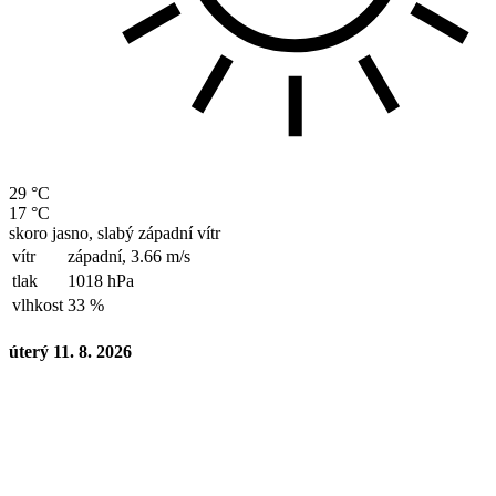
29 °C
17 °C
skoro jasno, slabý západní vítr
vítr
západní,
3.66 m/s
tlak
1018 hPa
vlhkost
33 %
úterý 11. 8. 2026