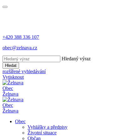
+420 388 336 107
obec@zelnava.cz
Hledaný výraz
Hledat
rozšířené vyhledávání
Vytisknout
Obec
Želnava
Obec
Želnava
Obec
Vyhlášky a předpisy
Životní situace
Občan