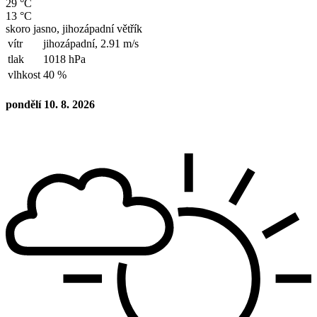
29 °C
13 °C
skoro jasno, jihozápadní větřík
vítr
jihozápadní,
2.91 m/s
tlak
1018 hPa
vlhkost
40 %
pondělí 10. 8. 2026