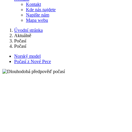
Kontakt
Kde nás najdete
Napište nám
Mapa webu
Úvodní stránka
Aktuálně
Počasí
Počasí
Norský model
Počasí z Nové Pece