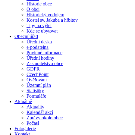
Historie obce
O obci
Historický vodojem
Kostel sv. Jakuba a hřbitov
Tipy na výlet
Kde se ubytovat
Obecní úřad
Úřední deska
e-podatelna
Povinné informace
Úřední hodiny
Zastupitelstvo obce
GDPR
CzechPoint
Ověřování
Územní plán
Statistiky
Formuláře
Aktuálně
Aktuality
Kalendář akcí
Zprávy okolo obce
Počasí
Fotogalerie
Kontakt